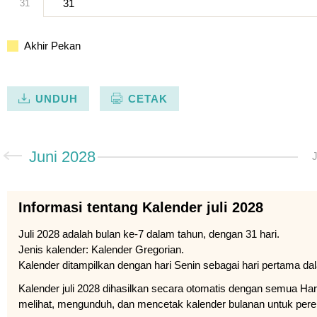
31
31
Akhir Pekan
UNDUH
CETAK
Juni 2028
J
Informasi tentang Kalender juli 2028
Juli 2028 adalah bulan ke-7 dalam tahun, dengan 31 hari.
Jenis kalender: Kalender Gregorian.
Kalender ditampilkan dengan hari Senin sebagai hari pertama d
Kalender juli 2028 dihasilkan secara otomatis dengan semua Har
melihat, mengunduh, dan mencetak kalender bulanan untuk pe