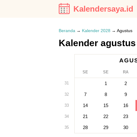
Kalendersaya.id
Beranda
→
Kalender 2028
→
Agustus
Kalender agustus
AGUS
SE
SE
RA
31
1
2
7
8
9
32
14
15
16
33
21
22
23
34
28
29
30
35