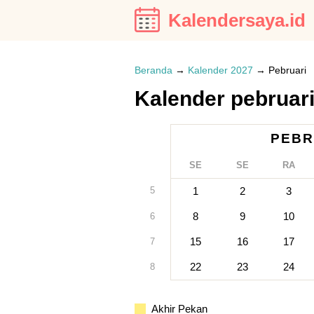
Kalendersaya.id
Beranda
→
Kalender 2027
→
Pebruari
Kalender pebruar
PEBR
SE
SE
RA
5
1
2
3
8
9
10
6
15
16
17
7
22
23
24
8
Akhir Pekan