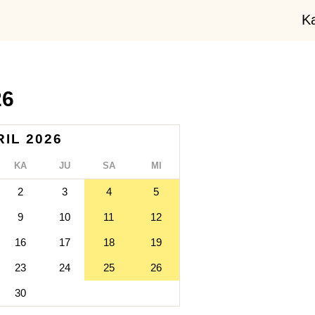
K
26
RIL 2026
KA
JU
SA
MI
2
3
4
5
9
10
11
12
16
17
18
19
23
24
25
26
30