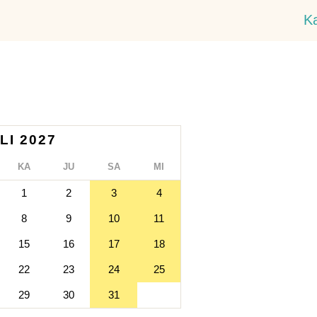
K
LI 2027
KA
JU
SA
MI
1
2
3
4
8
9
10
11
15
16
17
18
22
23
24
25
29
30
31